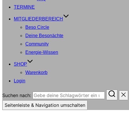
TERMINE
MITGLIEDERBEREICH
Beso Circle
Deine Besonächte
Community
Energie-Wissen
SHOP
Warenkorb
Login
Suchen nach:
Seitenleiste & Navigation umschalten