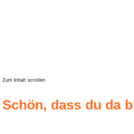
Energie. Be
I LOVE MY ENERGY
jetzt buchen
Zum Inhalt scrollen
Schön, dass du da bi