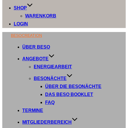
SHOP
WARENKORB
LOGIN
Zum
BESOCREATION
Inhalt
ÜBER BESO
springen
ANGEBOTE
ENERGIEARBEIT
BESONÄCHTE
ÜBER DIE BESONÄCHTE
DAS BESO BOOKLET
FAQ
TERMINE
MITGLIEDERBEREICH