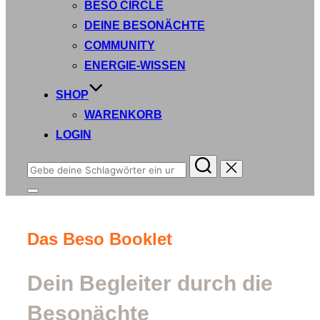
BESO CIRCLE
DEINE BESONÄCHTE
COMMUNITY
ENERGIE-WISSEN
SHOP
WARENKORB
LOGIN
Suchen
nach:
Seitenleiste
&
Navigation
umschalten
Das Beso Booklet
Dein Begleiter durch die
Besonächte