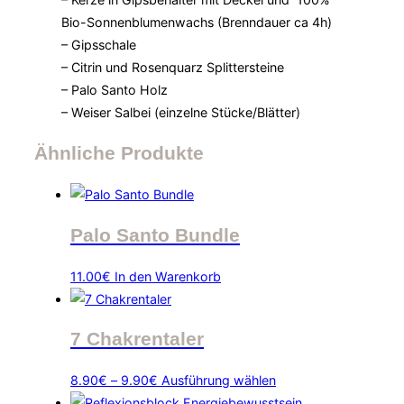
Bio-Sonnenblumenwachs (Brenndauer ca 4h)
– Gipsschale
– Citrin und Rosenquarz Splittersteine
– Palo Santo Holz
– Weiser Salbei (einzelne Stücke/Blätter)
Ähnliche Produkte
Palo Santo Bundle
11.00
€
In den Warenkorb
7 Chakrentaler
Preisspanne:
Dieses
8.90
€
–
9.90
€
Ausführung wählen
8.90€
Produkt