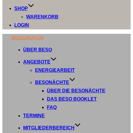
SHOP
WARENKORB
LOGIN
Zum
BESOCREATION
Inhalt
ÜBER BESO
springen
ANGEBOTE
ENERGIEARBEIT
BESONÄCHTE
ÜBER DIE BESONÄCHTE
DAS BESO BOOKLET
FAQ
TERMINE
MITGLIEDERBEREICH